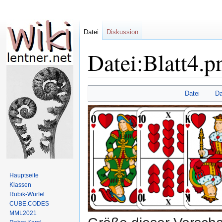
Datei
Diskussion
Datei:Blatt4.p
Zur
Zur
Datei
Da
Navigation
Suche
springen
springen
Hauptseite
Klassen
Rubik-Würfel
CUBE.CODES
MML2021