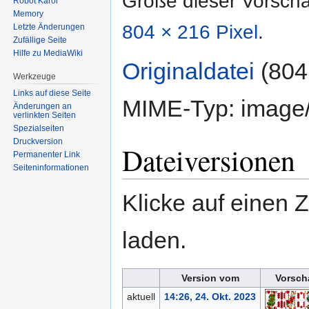
Größe dieser Vorsch
Robot Karol
Memory
804 × 216 Pixel
.
Letzte Änderungen
Zufällige Seite
Hilfe zu MediaWiki
Originaldatei
‎
(804
Werkzeuge
Links auf diese Seite
MIME-Typ:
image
Änderungen an
verlinkten Seiten
Spezialseiten
Druckversion
Dateiversionen
Permanenter Link
Seiten­informationen
Klicke auf einen 
laden.
Version vom
Vorsch
aktuell
14:26, 24. Okt. 2023